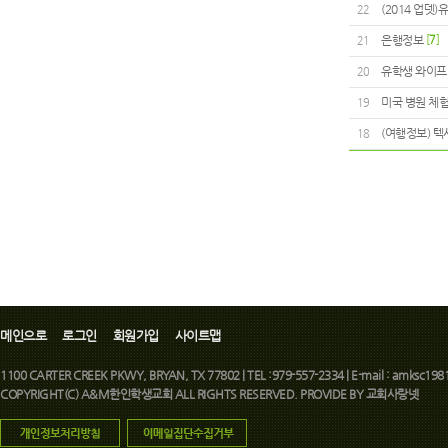
(2014 업뎃
22
은행정보
[
7
]
21
유학생 와이프
20
미국 병원 체험
19
(여행정보) 텍사스
18
메인으로
로그인
회원가입
사이트맵
1100 CARTER CREEK PKWY, BRYAN, TX 77802 | TEL :979-557-2334 | E-mail : amksc1981
COPYRIGHT(C) A&M한인학생교회 ALL RIGHTS RESERVED. PROVIDE BY
교회사랑넷