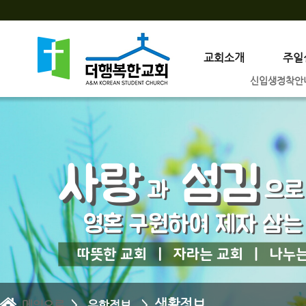
교회소개
주일
신입생정착안
생활정보
메인으로
> 유학정보 >