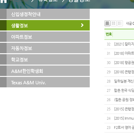
신입생정착안내
새글
생활정보
번호
아파트정보
[2021] 칼
32
자동차정보
[2018] 아파
31
학교정보
[2018] 항공
30
A&M한인학생회
[2018] 은
29
일하실분 계신
28
Texas A&M Univ.
칼촌 한국 식
27
(칼촌 공원 정보)
26
[2015] 은행
25
[2015] Immun
24
F2로서 영어 
23