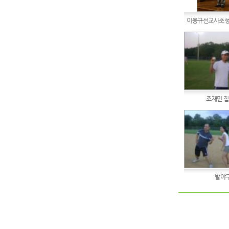
이용규선교사초청
조재민 
발야