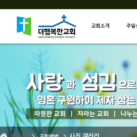
교회소개
주일
사진 갤러리
메인으로
> 교회앨범 >