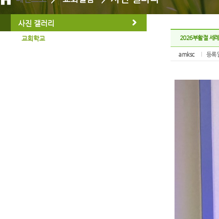
사진 갤러리
2026부활절 세례
교회학교
amksc
등록일