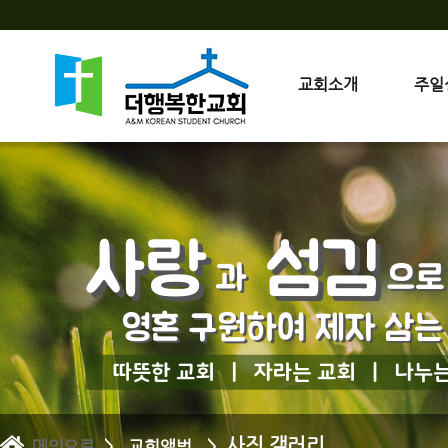
교회소개
주일
사진 갤러리
메인으로
> 교회앨범 >