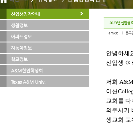
신입생정착안내
2023년 신입생
생활정보
amksc
등록일
아파트정보
자동차정보
학교정보
A&M한인학생회
Texas A&M Univ.