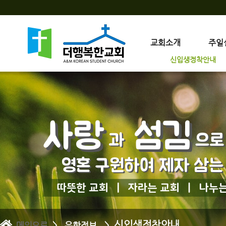
교회소개
주일
신입생정착안내
신입생정착안내
메인으로
> 유학정보 >