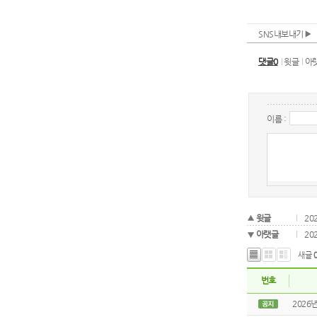
SNS내보내기
댓글0
윗글
아
이름 :
윗글
20
아랫글
20
새글
번호
2026