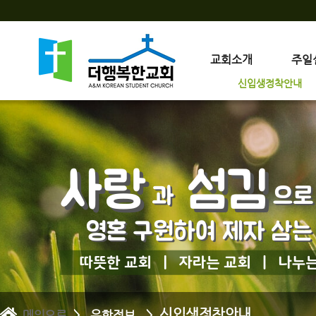
교회소개
주일
신입생정착안내
신입생정착안내
메인으로
> 유학정보 >