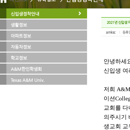
신입생정착안내
2021년 신입생
생활정보
amksc
등록일
아파트정보
자동차정보
학교정보
A&M한인학생회
Texas A&M Univ.