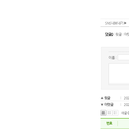
SNS내보내기
댓글0
윗글
아
이름 :
윗글
20
아랫글
20
새글
번호